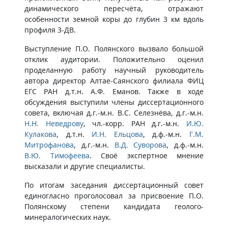
динамического пересчёта, отражают
особенности земной коры до глубин 3 км вдоль
профиля 3-ДВ.
Выступление П.О. Полянского вызвало большой
отклик аудитории. Положительно оценил
проделанную работу научный руководитель
автора директор Алтае-Саянского филиала ФИЦ
ЕГС РАН д.т.н. А.Ф. Еманов. Также в ходе
обсуждения выступили члены диссертационного
совета, включая д.г.-м.н. В.С. Селезнёва, д.г.-м.н.
Н.Н. Неведрову
, чл.-корр. РАН д.г.-м.н.
И.Ю.
Кулакова
, д.т.н.
И.Н. Ельцова
, д.ф.-м.н.
Г.М.
Митрофанова
, д.г.-м.н.
В.Д. Суворова
, д.ф.-м.н.
В.Ю. Тимофеева
. Своё экспертное мнение
высказали и другие специалисты.
По итогам заседания диссертационный совет
единогласно проголосовал за присвоение П.О.
Полянскому степени кандидата геолого-
минералогических наук.