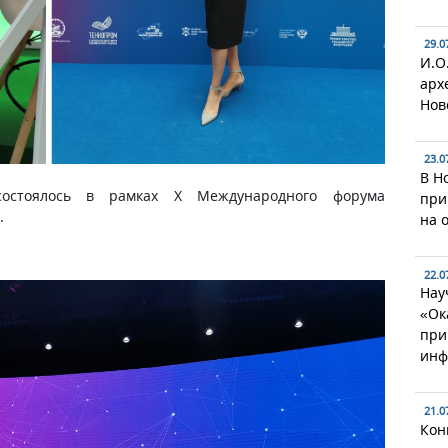
29.0
И.О
арх
Нов
23.0
В Н
состоялось в рамках X Международного форума
при
.
на 
22.0
Нау
«Ок
при
инф
21.0
Кон