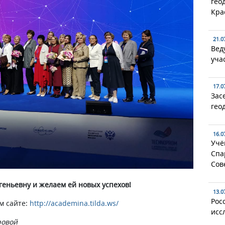
гео
Кра
21.0
Вед
уча
17.0
Зас
гео
16.0
Учё
Спа
Сов
еньевну и желаем ей новых успехов!
13.0
Рос
м сайте:
http://academina.tilda.ws/
исс
ровой