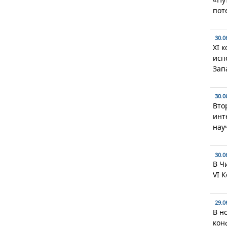
пот
30.0
XI 
исп
Зап
30.0
Вто
инт
нау
30.0
В Ч
VI 
29.0
В н
кон