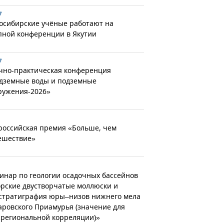
7
осибирские учёные работают на
пной конференции в Якутии
7
чно-практическая конференция
дземные воды и подземные
ружения-2026»
российская премия «Больше, чем
ешествие»
инар по геологии осадочных бассейнов
рские двустворчатые моллюски и
стратиграфия юры–низов нижнего мела
аровского Приамурья (значение для
региональной корреляции)»