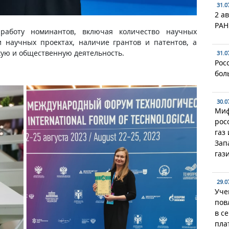
31.0
2 ав
РАН
работу номинантов, включая количество научных
и научных проектах, наличие грантов и патентов, а
кую и общественную деятельность.
31.0
Рос
бол
30.0
Миф
рос
газ
Зап
газ
29.0
Уче
пов
в с
пла