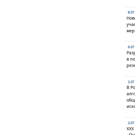
8.07
Нов
уча
мер
6.07
Раз
в п
рез
2.07
В Р
алг
общ
иск
2.07
XXX
«Пу