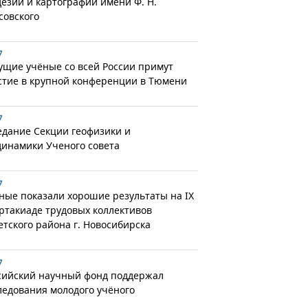
дезии и картографии имени Ф. Н.
совского
7
ущие учёные со всей России примут
стие в крупной конференции в Тюмени
7
едание Секции геофизики и
динамики Ученого совета
7
ные показали хорошие результаты на IX
ртакиаде трудовых коллективов
етского района г. Новосибирска
7
сийский научный фонд поддержал
ледования молодого учёного