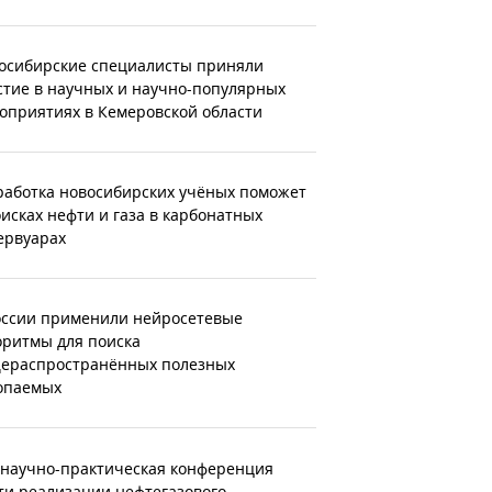
осибирские специалисты приняли
стие в научных и научно-популярных
оприятиях в Кемеровской области
работка новосибирских учёных поможет
оисках нефти и газа в карбонатных
ервуарах
оссии применили нейросетевые
оритмы для поиска
ераспространённых полезных
опаемых
 научно-практическая конференция
ти реализации нефтегазового