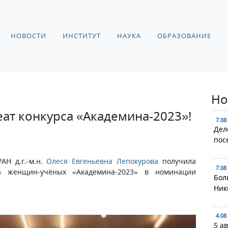
НОВОСТИ
ИНСТИТУТ
НАУКА
ОБРАЗОВАНИЕ
Но
еат конкурса «Академина-2023»!
7.08
Дел
пос
АН д.г.-м.н.
Олеся Евгеньевна Лепокурова
получила
7.08
са женщин-учёных «Академина-2023» в номинации
Бол
Ник
4.08
5 а