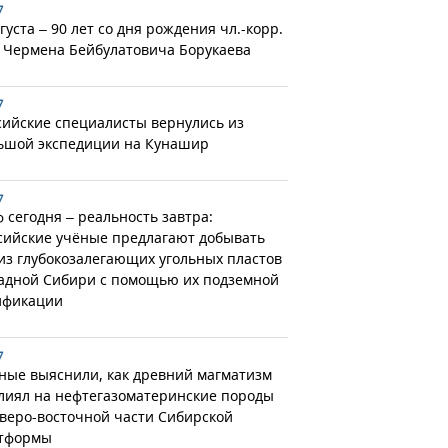
7
густа – 90 лет со дня рождения чл.-корр.
 Чермена Бейбулатовича Борукаева
7
сийские специалисты вернулись из
ьшой экспедиции на Кунашир
7
 сегодня – реальность завтра:
сийские учёные предлагают добывать
 из глубокозалегающих угольных пластов
адной Сибири с помощью их подземной
ификации
7
ные выяснили, как древний магматизм
лиял на нефтегазоматеринские породы
еверо-восточной части Сибирской
тформы