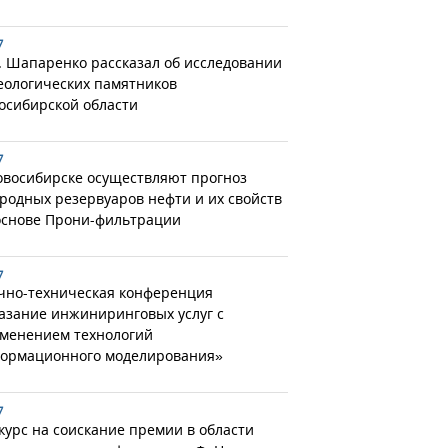
7
. Шапаренко рассказал об исследовании
еологических памятников
осибирской области
7
овосибирске осуществляют прогноз
родных резервуаров нефти и их свойств
основе Прони-фильтрации
7
чно-техническая конференция
азание инжиниринговых услуг с
менением технологий
ормационного моделирования»
7
курс на соискание премии в области