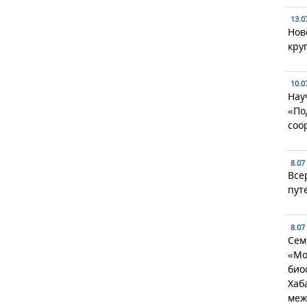
13.0
Нов
кру
10.0
Нау
«По
соо
8.07
Все
пут
8.07
Сем
«Мо
био
Хаб
меж