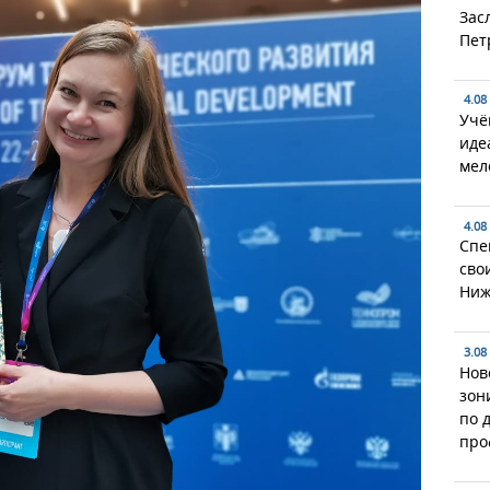
Зас
Пет
4.08
Учё
иде
мел
4.08
Спе
сво
Ниж
3.08
Нов
зон
по 
про