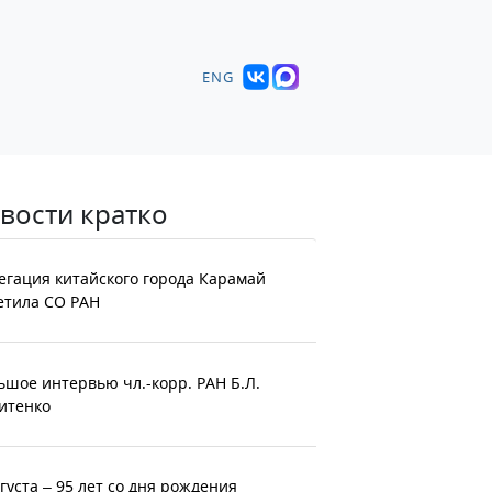
ENG
вости кратко
егация китайского города Карамай
етила СО РАН
ьшое интервью чл.-корр. РАН Б.Л.
итенко
вгуста – 95 лет со дня рождения