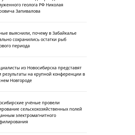
луженного геолога РФ Николая
ровича Запивалова
ные выяснили, почему в Забайкалье
ально сохранились остатки рыб
ового периода
циалисты из Новосибирска представят
и результаты на крупной конференции в
нем Новгороде
осибирские учёные провели
ирование сельскохозяйственных полей
данным электромагнитного
филирования