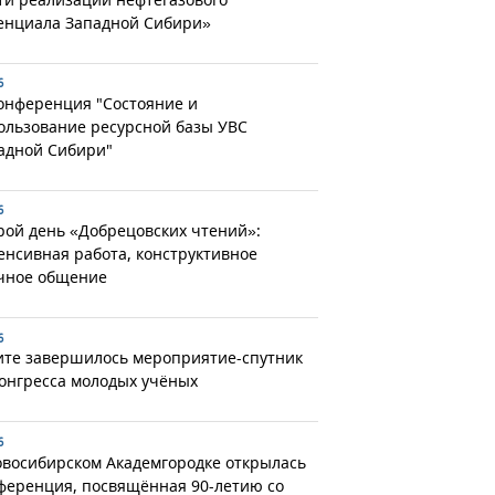
енциала Западной Сибири»
6
конференция "Состояние и
ользование ресурсной базы УВС
адной Сибири"
6
рой день «Добрецовских чтений»:
енсивная работа, конструктивное
чное общение
6
ите завершилось мероприятие-спутник
Конгресса молодых учёных
6
овосибирском Академгородке открылась
ференция, посвящённая 90-летию со