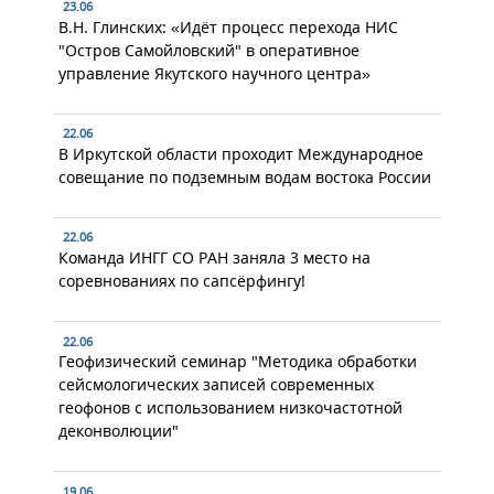
23.06
В.Н. Глинских: «Идёт процесс перехода НИС
"Остров Самойловский" в оперативное
управление Якутского научного центра»
22.06
В Иркутской области проходит Международное
совещание по подземным водам востока России
22.06
Команда ИНГГ СО РАН заняла 3 место на
соревнованиях по сапсёрфингу!
22.06
Геофизический семинар "Методика обработки
сейсмологических записей современных
геофонов с использованием низкочастотной
деконволюции"
19.06