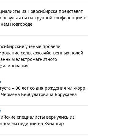
циалисты из Новосибирска представят
и результаты на крупной конференции в
нем Новгороде
осибирские учёные провели
ирование сельскохозяйственных полей
данным электромагнитного
филирования
7
густа – 90 лет со дня рождения чл.-корр.
 Чермена Бейбулатовича Борукаева
7
сийские специалисты вернулись из
ьшой экспедиции на Кунашир