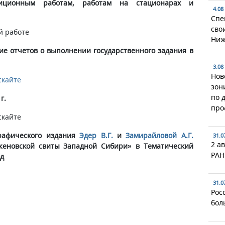
диционным работам, работам на стационарах и
4.08
Спе
сво
й работе
Ниж
ие отчетов о выполнении государственного задания в
3.08
Нов
скайте
зон
по 
г.
про
скайте
рафического издания
Эдер В.Г.
и
Замирайловой А.Г.
31.0
2 ав
женовской свиты Западной Сибири» в Тематический
РАН
од
31.0
Рос
бол