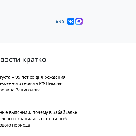
ENG
вости кратко
вгуста – 95 лет со дня рождения
луженного геолога РФ Николая
ровича Запивалова
ные выяснили, почему в Забайкалье
ально сохранились остатки рыб
ового периода