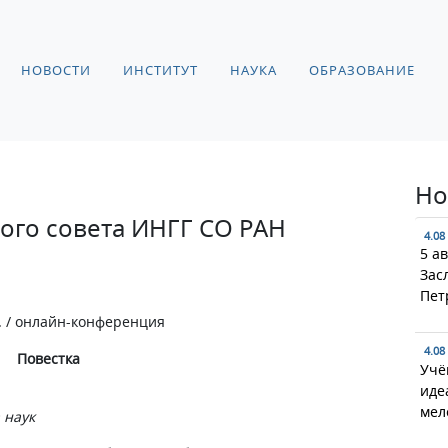
НОВОСТИ
ИНСТИТУТ
НАУКА
ОБРАЗОВАНИЕ
Но
ого совета ИНГГ СО РАН
4.08
5 а
Зас
Пет
. / онлайн-конференция
4.08
Повестка
Учё
иде
мел
 наук