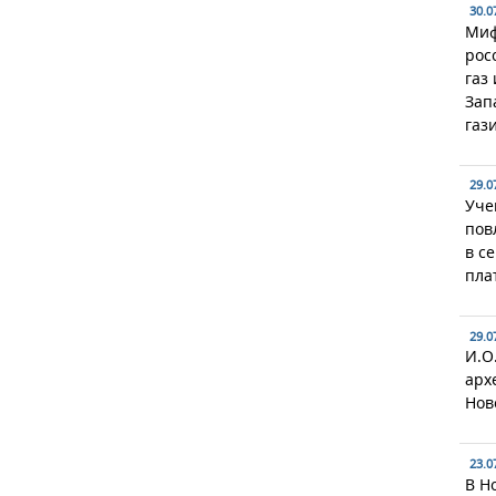
30.0
Миф
рос
газ
Зап
газ
29.0
Уче
пов
в с
пла
29.0
И.О
арх
Нов
23.0
В Н