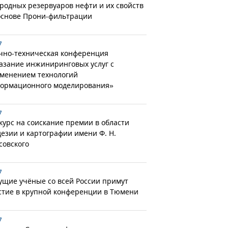
родных резервуаров нефти и их свойств
основе Прони-фильтрации
7
чно-техническая конференция
азание инжиниринговых услуг с
менением технологий
ормационного моделирования»
7
курс на соискание премии в области
дезии и картографии имени Ф. Н.
совского
7
ущие учёные со всей России примут
стие в крупной конференции в Тюмени
7