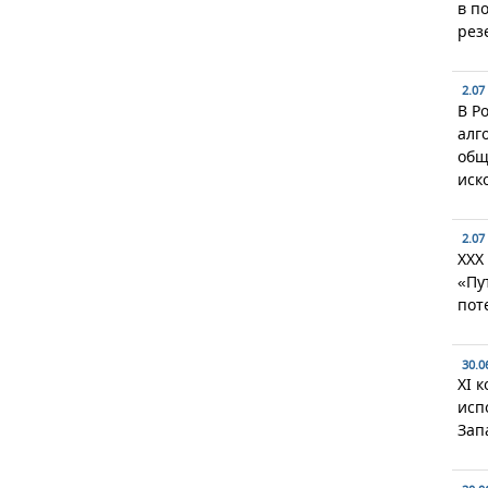
в п
рез
2.07
В Р
алг
общ
иск
2.07
XXX
«Пу
пот
30.0
XI 
исп
Зап