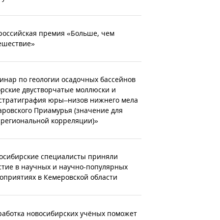
российская премия «Больше, чем
ешествие»
инар по геологии осадочных бассейнов
рские двустворчатые моллюски и
стратиграфия юры–низов нижнего мела
аровского Приамурья (значение для
региональной корреляции)»
осибирские специалисты приняли
стие в научных и научно-популярных
оприятиях в Кемеровской области
работка новосибирских учёных поможет