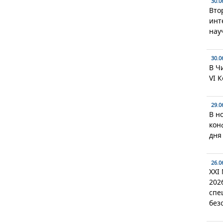
30.0
Вто
инт
нау
30.0
В Ч
VI 
29.0
В н
кон
дня
26.0
XXI
202
спе
без