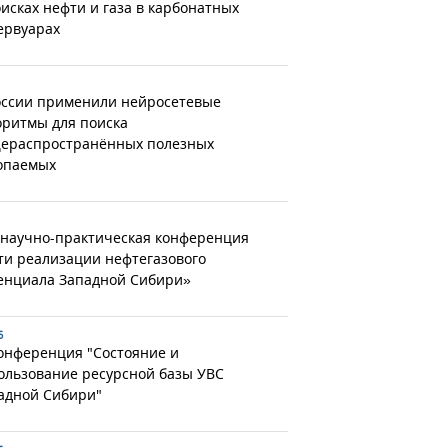
оисках нефти и газа в карбонатных
ервуарах
оссии применили нейросетевые
оритмы для поиска
ераспространённых полезных
опаемых
 научно-практическая конференция
ти реализации нефтегазового
енциала Западной Сибири»
6
конференция "Состояние и
ользование ресурсной базы УВС
адной Сибири"