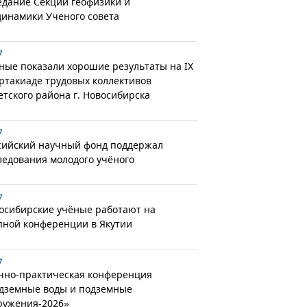
едание Секции геофизики и
динамики Ученого совета
7
ные показали хорошие результаты на IX
ртакиаде трудовых коллективов
етского района г. Новосибирска
7
сийский научный фонд поддержал
ледования молодого учёного
7
осибирские учёные работают на
пной конференции в Якутии
7
чно-практическая конференция
дземные воды и подземные
ружения-2026»