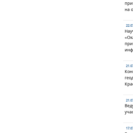
при
на 
22.0
Нау
«Ок
при
инф
21.0
Кон
гео
Кра
21.0
Вед
уча
17.0