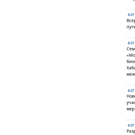
8.07
Все
пут
8.07
Сем
«Мо
био
Хаб
меж
8.07
Нов
уча
мер
6.07
Раз