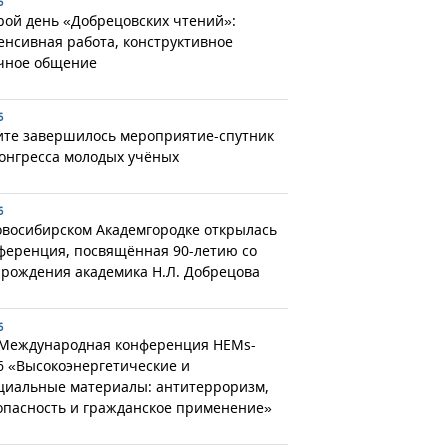
6
рой день «Добрецовских чтений»:
енсивная работа, конструктивное
чное общение
6
ите завершилось мероприятие-спутник
Конгресса молодых учёных
6
овосибирском Академгородке открылась
ференция, посвящённая 90-летию со
 рождения академика Н.Л. Добрецова
6
 Международная конференция HEMs-
6 «Высокоэнергетические и
циальные материалы: антитерроризм,
опасность и гражданское применение»