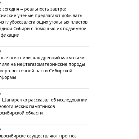
7
 сегодня – реальность завтра:
сийские учёные предлагают добывать
 из глубокозалегающих угольных пластов
адной Сибири с помощью их подземной
ификации
7
ные выяснили, как древний магматизм
лиял на нефтегазоматеринские породы
еверо-восточной части Сибирской
тформы
7
. Шапаренко рассказал об исследовании
еологических памятников
осибирской области
7
овосибирске осуществляют прогноз