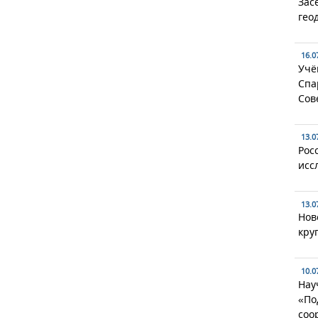
Зас
гео
16.0
Учё
Спа
Сов
13.0
Рос
исс
13.0
Нов
кру
10.0
Нау
«По
соо