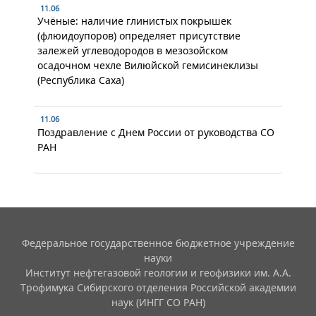
11.06
Учёные: наличие глинистых покрышек
(флюидоупоров) определяет присутствие
залежей углеводородов в мезозойском
осадочном чехле Вилюйской гемисинеклизы
(Республика Саха)
11.06
Поздравление с Днем России от руководства СО
РАН
Федеральное государственное бюджетное учреждение
науки
Институт нефтегазовой геологии и геофизики им. А.А.
Трофимука Сибирского отделения Российской академии
наук (ИНГГ СО РАН)