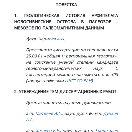
​​ПОВЕСТКА​
1. ГЕОЛОГИЧЕСКАЯ ИСТОРИЯ АРХИПЕЛАГА
НОВОСИБИРСКИЕ ОСТРОВА В ПАЛЕОЗОЕ -
МЕЗОЗОЕ ПО ПАЛЕОМАГНИТНЫМ ДАННЫМ
Докл.
Чернова А.И.
Предзащита диссертации по специальности
25.00.01 «общая и региональная геология»,
на соискание ученой степени кандидата
геолого-минералогических наук. С
диссертацией можно ознакомиться в к. 303
(корпус геофизики
ИНГГ СО РАН
).
2. УТВЕРЖДЕНИЕ ТЕМ ДИССЕРТАЦИОННЫХ РАБОТ
Докл. аспиранты, научные руководители:
асп.
Матвеев А.С.,
науч. рук. к.ф.-м.н.
Дучков
А.А.
асп.
Хогоева Е.Е.​
, науч. рук. к.т.н.
Горшкалев