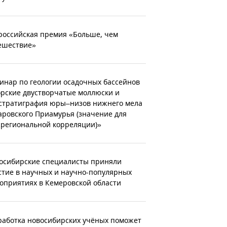
российская премия «Больше, чем
ешествие»
инар по геологии осадочных бассейнов
рские двустворчатые моллюски и
стратиграфия юры–низов нижнего мела
аровского Приамурья (значение для
региональной корреляции)»
осибирские специалисты приняли
стие в научных и научно-популярных
оприятиях в Кемеровской области
работка новосибирских учёных поможет