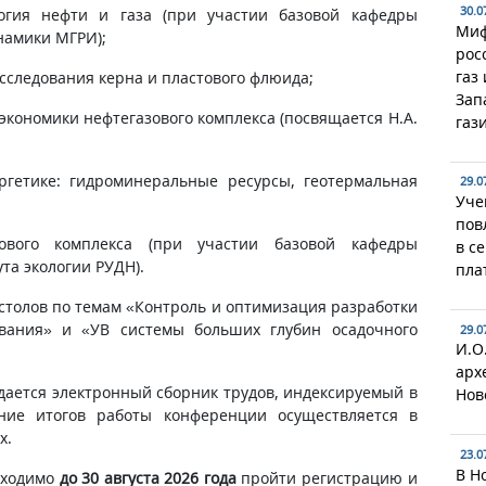
30.0
логия нефти и газа (при участии базовой кафедры
Миф
намики МГРИ);
рос
газ
сследования керна и пластового флюида;
Зап
экономики нефтегазового комплекса (посвящается Н.А.
газ
ергетике: гидроминеральные ресурсы, геотермальная
29.0
Уче
пов
зового комплекса (при участии базовой кафедры
в с
та экологии РУДН).
пла
столов по темам «Контроль и оптимизация разработки
вания» и «УВ системы больших глубин осадочного
29.0
И.О
арх
дается электронный сборник трудов, индексируемый в
Нов
ние итогов работы конференции осуществляется в
х.
23.0
В Н
бходимо
до 30 августа 2026 года
пройти регистрацию и