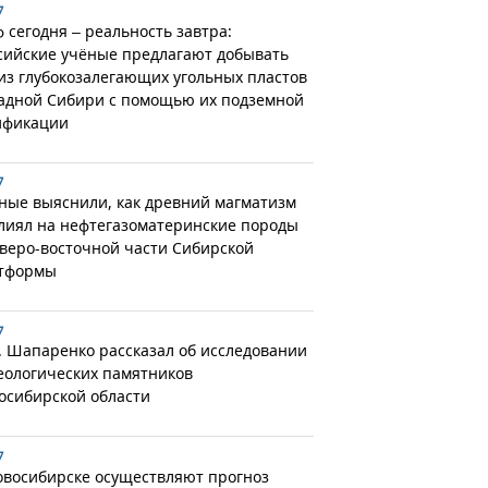
7
 сегодня – реальность завтра:
сийские учёные предлагают добывать
 из глубокозалегающих угольных пластов
адной Сибири с помощью их подземной
ификации
7
ные выяснили, как древний магматизм
лиял на нефтегазоматеринские породы
еверо-восточной части Сибирской
тформы
7
. Шапаренко рассказал об исследовании
еологических памятников
осибирской области
7
овосибирске осуществляют прогноз