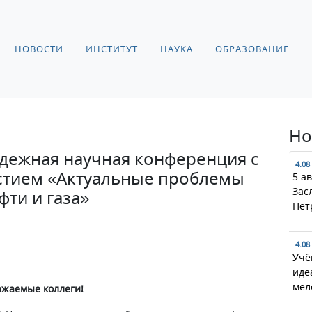
НОВОСТИ
ИНСТИТУТ
НАУКА
ОБРАЗОВАНИЕ
Но
одежная научная конференция с
4.08
тием «Актуальные проблемы
5 а
Зас
фти и газа»
Пет
4.08
Учё
иде
мел
ажаемые коллеги!