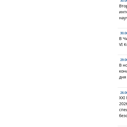
30.0
Вто
инт
нау
30.0
В Ч
VI 
29.0
В н
кон
дня
26.0
XXI
202
спе
без