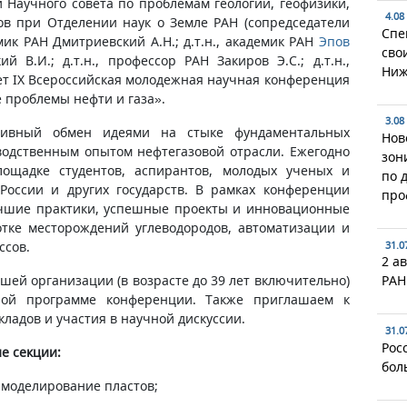
й Научного совета по проблемам геологии, геофизики,
4.08
ов при Отделении наук о Земле РАН (сопредседатели
Спе
емик РАН Дмитриевский А.Н.; д.т.н., академик РАН
Эпов
сво
кий В.И.; д.т.н., профессор РАН Закиров Э.С.; д.т.н.,
Ниж
ет IX Всероссийская молодежная научная конференция
 проблемы нефти и газа».
3.08
тивный обмен идеями на стыке фундаментальных
Нов
водственным опытом нефтегазовой отрасли. Ежегодно
зон
ощадке студентов, аспирантов, молодых ученых и
по 
России и других государств. В рамках конференции
про
учшие практики, успешные проекты и инновационные
отке месторождений углеводородов, автоматизации и
ссов.
31.0
2 ав
шей организации (в возрасте до 39 лет включительно)
РАН
ной программе конференции. Также приглашаем к
кладов и участия в научной дискуссии.
31.0
Рос
е секции:
бол
 моделирование пластов;