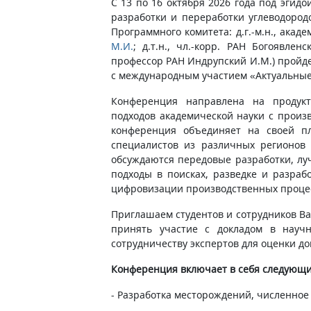
С 13 по 16 октября 2026 года под эгидо
разработки и переработки углеводород
Программного комитета: д.г.-м.н., акад
М.И.
; д.т.н., чл.-корр. РАН Богоявленс
профессор РАН Индрупский И.М.) пройд
с международным участием «Актуальные
Конференция направлена на продук
подходов академической науки с произ
конференция объединяет на своей пл
специалистов из различных регионов 
обсуждаются передовые разработки, л
подходы в поисках, разведке и разраб
цифровизации производственных проце
Приглашаем студентов и сотрудников Ва
принять участие с докладом в науч
сотрудничеству экспертов для оценки до
Конференция включает в себя следующи
- Разработка месторождений, численное