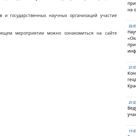
при
на 
в и государственных научных организаций участие
22.0
Нау
оящем мероприятии можно ознакомиться на сайте
«Ок
при
инф
21.0
Кон
гео
Кра
21.0
Вед
уча
17.0