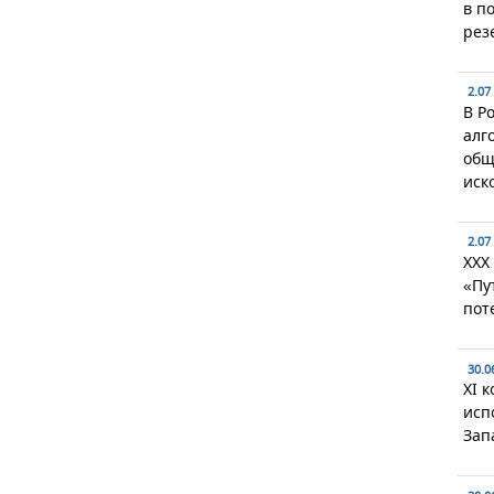
в п
рез
2.07
В Р
алг
общ
иск
2.07
XXX
«Пу
пот
30.0
XI 
исп
Зап