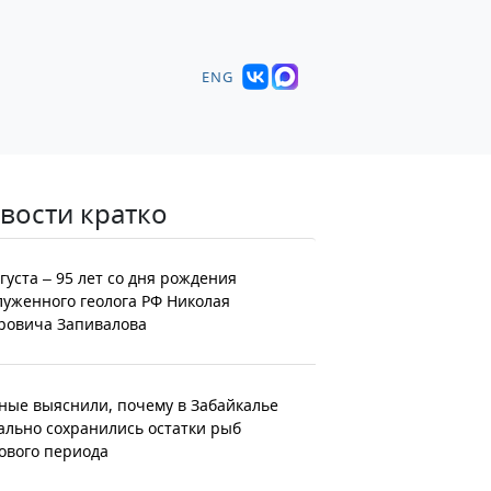
ENG
вости кратко
вгуста – 95 лет со дня рождения
луженного геолога РФ Николая
ровича Запивалова
ные выяснили, почему в Забайкалье
ально сохранились остатки рыб
ового периода