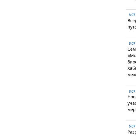
8.07
Все
пут
8.07
Сем
«Мо
био
Хаб
меж
8.07
Нов
уча
мер
6.07
Раз