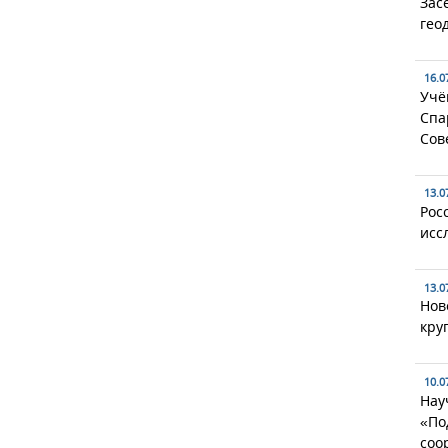
Зас
гео
16.0
Учё
Спа
Сов
13.0
Рос
исс
13.0
Нов
кру
10.0
Нау
«По
соо