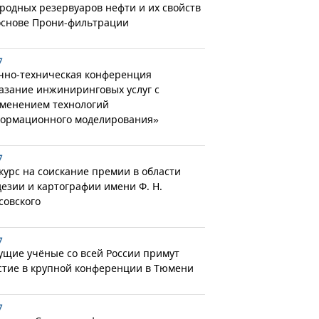
родных резервуаров нефти и их свойств
основе Прони-фильтрации
7
чно-техническая конференция
азание инжиниринговых услуг с
менением технологий
ормационного моделирования»
7
курс на соискание премии в области
дезии и картографии имени Ф. Н.
совского
7
ущие учёные со всей России примут
стие в крупной конференции в Тюмени
7