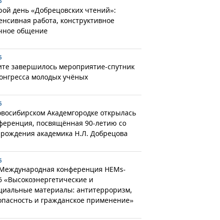
6
рой день «Добрецовских чтений»:
енсивная работа, конструктивное
чное общение
6
ите завершилось мероприятие-спутник
Конгресса молодых учёных
6
овосибирском Академгородке открылась
ференция, посвящённая 90-летию со
 рождения академика Н.Л. Добрецова
6
 Международная конференция HEMs-
6 «Высокоэнергетические и
циальные материалы: антитерроризм,
опасность и гражданское применение»