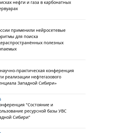
оисках нефти и газа в карбонатных
ервуарах
оссии применили нейросетевые
оритмы для поиска
ераспространённых полезных
опаемых
 научно-практическая конференция
ти реализации нефтегазового
енциала Западной Сибири»
6
конференция "Состояние и
ользование ресурсной базы УВС
адной Сибири"