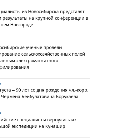
циалисты из Новосибирска представят
и результаты на крупной конференции в
нем Новгороде
осибирские учёные провели
ирование сельскохозяйственных полей
данным электромагнитного
филирования
7
густа – 90 лет со дня рождения чл.-корр.
 Чермена Бейбулатовича Борукаева
7
сийские специалисты вернулись из
ьшой экспедиции на Кунашир