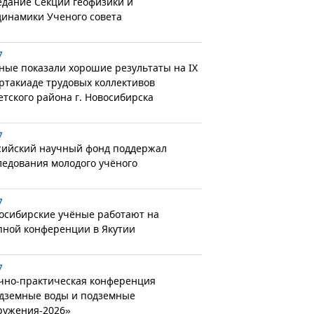
едание Секции геофизики и
динамики Ученого совета
7
ные показали хорошие результаты на IX
ртакиаде трудовых коллективов
етского района г. Новосибирска
7
сийский научный фонд поддержал
ледования молодого учёного
7
осибирские учёные работают на
пной конференции в Якутии
7
чно-практическая конференция
дземные воды и подземные
ружения-2026»