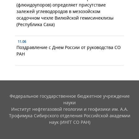
(флюидоупоров) определяет присутствие
залежей углеводородов в мезозойском
осадочном чехле Вилюйской гемисинеклизы
(Республика Саха)
11.06
Поздравление с Днем России от руководства СО
РАН
Федеральное государственное бюджетное учреждение
науки
Институт нефтегазовой геологии и геофизики им. А.А.
Трофимука Сибирского отделения Российской академии
наук (ИНГГ СО РАН)