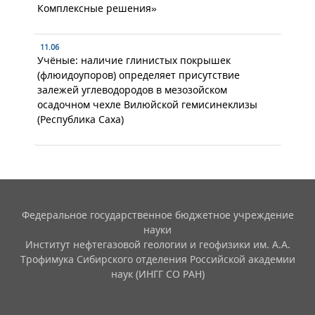
Комплексные решения»
11.06
Учёные: наличие глинистых покрышек
(флюидоупоров) определяет присутствие
залежей углеводородов в мезозойском
осадочном чехле Вилюйской гемисинеклизы
(Республика Саха)
Федеральное государственное бюджетное учреждение
науки
Институт нефтегазовой геологии и геофизики им. А.А.
Трофимука Сибирского отделения Российской академии
наук (ИНГГ СО РАН)