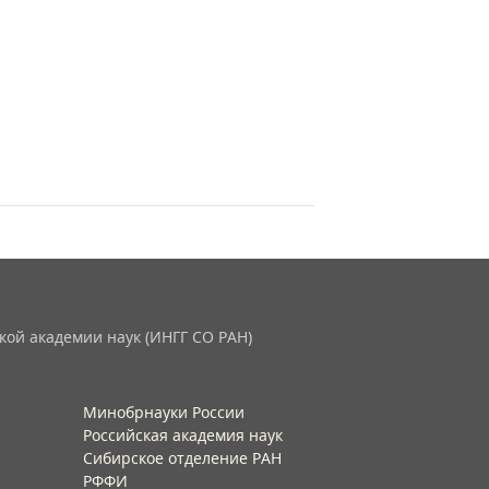
кой академии наук (ИНГГ СО РАН)
Минобрнауки России
Российская академия наук
Сибирское отделение РАН
РФФИ