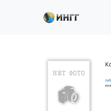
К
лаб
ин