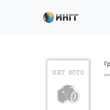
Г
уво